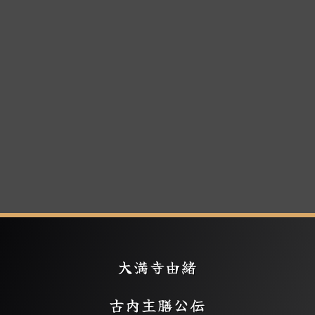
大満寺由緒
古内主膳公伝