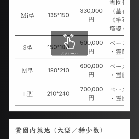
霊園管理
（墓石一式
330,000
Mi型
135*150
《竿石・
円
塔婆立石
ベース工
500,000
S型
150*180
・霊園管
円
スクロール
ベース工
600,000
M型
180*210
・霊園管
円
ベース工
700,000
L型
210*240
・霊園管
円
霊園内墓地 (大型／稀少数)