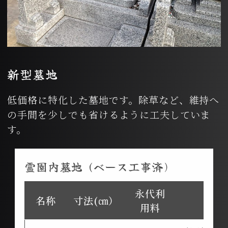
新型墓地
低価格に特化した墓地です。除草など、維持へ
の手間を少しでも省けるように工夫していま
す。
霊園内墓地 (ベース工事済)
永代利
名称
寸法(㎝）
用料