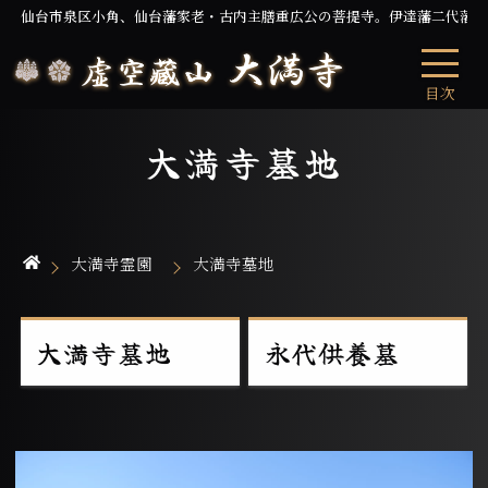
仙台市泉区小角、仙台藩家老・古内主膳重広公の菩提寺。伊達藩二代藩
目次
大満寺墓地
大満寺霊園
大満寺墓地
大満寺墓地
永代供養墓