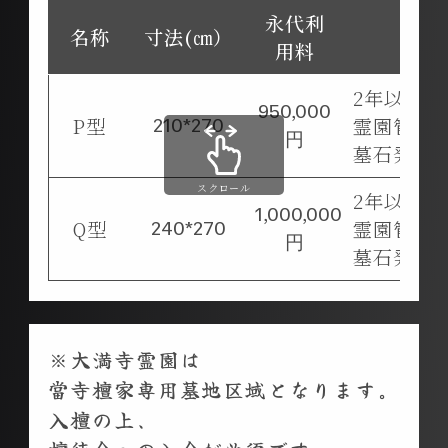
永代利
名称
寸法(㎝）
用料
2年以内建
950,000
P型
霊園管理
210*270
円
墓石発注
スクロール
2年以内建
1,000,000
Q型
霊園管理
240*270
円
墓石発注
※大満寺霊園は
當寺檀家専用墓地区域となります。
入檀の上、