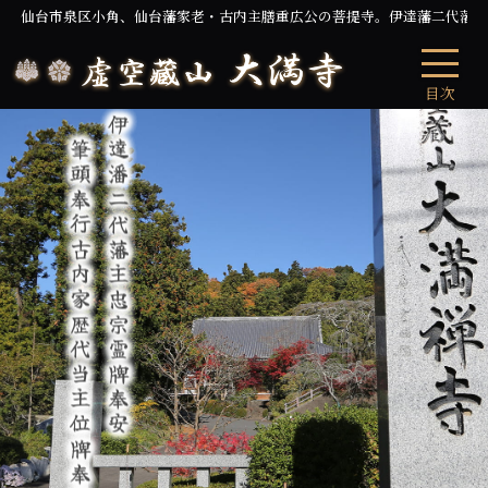
仙台市泉区小角、仙台藩家老・古内主膳重広公の菩提寺。伊達藩二代藩
目次
筆頭奉行古内家歴代当主位牌奉安
伊達潘二代藩主忠宗霊牌奉安