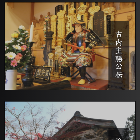
古内主膳公伝